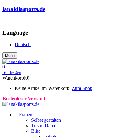
lanakilasports.de
COMMUNITY
Language
Deutsch
Menu
0
Schließen
Warenkorb(0)
Keine Artikel im Warenkorb.
Zum Shop
Kostenloser Versand
Frauen
Selbst gestalten
Trisuit Damen
Bike
Trikots