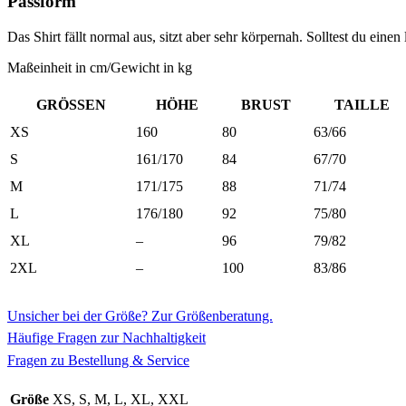
Passform
Das Shirt fällt normal aus, sitzt aber sehr körpernah. Solltest du ei
Maßeinheit in cm/Gewicht in kg
GRÖSSEN
HÖHE
BRUST
TAILLE
XS
160
80
63/66
S
161/170
84
67/70
M
171/175
88
71/74
L
176/180
92
75/80
XL
–
96
79/82
2XL
–
100
83/86
Unsicher bei der Größe? Zur Größenberatung.
Häufige Fragen zur Nachhaltigkeit
Fragen zu Bestellung & Service
Größe
XS, S, M, L, XL, XXL