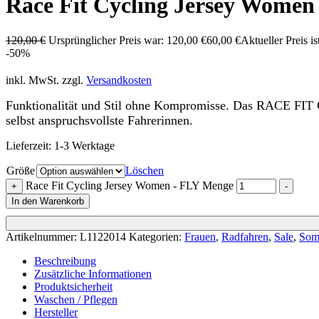
Race Fit Cycling Jersey Women
120,00
€
Ursprünglicher Preis war: 120,00 €
60,00
€
Aktueller Preis is
-50%
inkl. MwSt.
zzgl.
Versandkosten
Funktionalität und Stil ohne Kompromisse. Das RACE FIT C
selbst anspruchsvollste Fahrerinnen.
Lieferzeit:
1-3 Werktage
Größe
Löschen
Race Fit Cycling Jersey Women - FLY Menge
+
-
In den Warenkorb
Artikelnummer:
L1122014
Kategorien:
Frauen
,
Radfahren
,
Sale
,
Som
Beschreibung
Zusätzliche Informationen
Produktsicherheit
Waschen / Pflegen
Hersteller