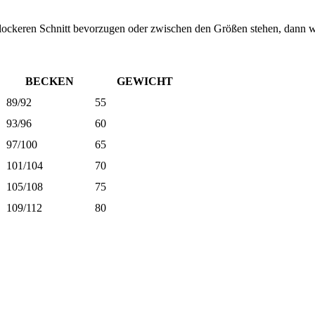
nen lockeren Schnitt bevorzugen oder zwischen den Größen stehen, dann 
BECKEN
GEWICHT
89/92
55
93/96
60
97/100
65
101/104
70
105/108
75
109/112
80