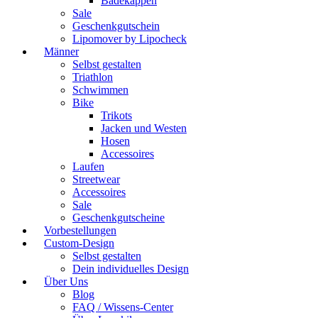
Badekappen
Sale
Geschenkgutschein
Lipomover by Lipocheck
Männer
Selbst gestalten
Triathlon
Schwimmen
Bike
Trikots
Jacken und Westen
Hosen
Accessoires
Laufen
Streetwear
Accessoires
Sale
Geschenkgutscheine
Vorbestellungen
Custom-Design
Selbst gestalten
Dein individuelles Design
Über Uns
Blog
FAQ / Wissens-Center