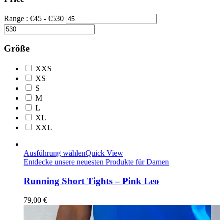
Range :
€
45
- €
530
Größe
XXS
XS
S
M
L
XL
XXL
Ausführung wählen
Quick View
Entdecke unsere neuesten Produkte für Damen
Running Short Tights – Pink Leo
79,00
€