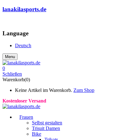
lanakilasports.de
COMMUNITY
Language
Deutsch
Menu
0
Schließen
Warenkorb(0)
Keine Artikel im Warenkorb.
Zum Shop
Kostenloser Versand
Frauen
Selbst gestalten
Trisuit Damen
Bike
Trikots