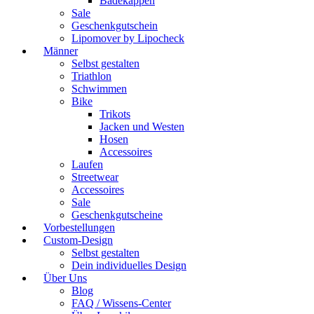
Badekappen
Sale
Geschenkgutschein
Lipomover by Lipocheck
Männer
Selbst gestalten
Triathlon
Schwimmen
Bike
Trikots
Jacken und Westen
Hosen
Accessoires
Laufen
Streetwear
Accessoires
Sale
Geschenkgutscheine
Vorbestellungen
Custom-Design
Selbst gestalten
Dein individuelles Design
Über Uns
Blog
FAQ / Wissens-Center