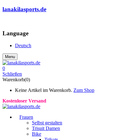
lanakilasports.de
COMMUNITY
Language
Deutsch
Menu
0
Schließen
Warenkorb(0)
Keine Artikel im Warenkorb.
Zum Shop
Kostenloser Versand
Frauen
Selbst gestalten
Trisuit Damen
Bike
Trikots