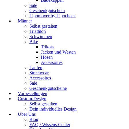
Badekappen
Sale
Geschenkgutschein
Lipomover by Lipocheck
Männer
Selbst gestalten
Triathlon
Schwimmen
Bike
Trikots
Jacken und Westen
Hosen
Accessoires
Laufen
Streetwear
Accessoires
Sale
Geschenkgutscheine
Vorbestellungen
Custom-Design
Selbst gestalten
Dein individuelles Design
Über Uns
Blog
FAQ / Wissens-Center