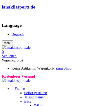
lanakilasports.de
COMMUNITY
Language
Deutsch
Menu
0
Schließen
Warenkorb(0)
Keine Artikel im Warenkorb.
Zum Shop
Kostenloser Versand
Frauen
Selbst gestalten
Trisuit Damen
Bike
Trikots