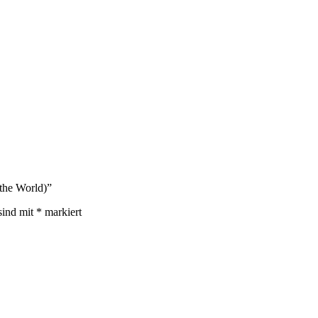
the World)”
sind mit
*
markiert