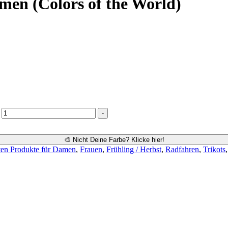
en (Colors of the World)
-
🎨 Nicht Deine Farbe? Klicke hier!
ten Produkte für Damen
,
Frauen
,
Frühling / Herbst
,
Radfahren
,
Trikots