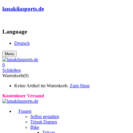
lanakilasports.de
COMMUNITY
Language
Deutsch
Menu
0
Schließen
Warenkorb(0)
Keine Artikel im Warenkorb.
Zum Shop
Kostenloser Versand
Frauen
Selbst gestalten
Trisuit Damen
Bike
Trikots