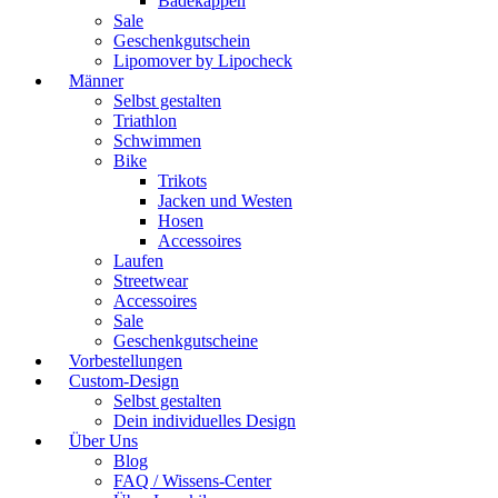
Badekappen
Sale
Geschenkgutschein
Lipomover by Lipocheck
Männer
Selbst gestalten
Triathlon
Schwimmen
Bike
Trikots
Jacken und Westen
Hosen
Accessoires
Laufen
Streetwear
Accessoires
Sale
Geschenkgutscheine
Vorbestellungen
Custom-Design
Selbst gestalten
Dein individuelles Design
Über Uns
Blog
FAQ / Wissens-Center