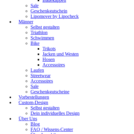
Badekappen
Sale
Geschenkgutschein
Lipomover by Lipocheck
Männer
Selbst gestalten
Triathlon
Schwimmen
Bike
Trikots
Jacken und Westen
Hosen
Accessoires
Laufen
Streetwear
Accessoires
Sale
Geschenkgutscheine
Vorbestellungen
Custom-Design
Selbst gestalten
Dein individuelles Design
Über Uns
Blog
FAQ / Wissens-Center