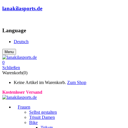
lanakilasports.de
COMMUNITY
Language
Deutsch
Menu
0
Schließen
Warenkorb(0)
Keine Artikel im Warenkorb.
Zum Shop
Kostenloser Versand
Frauen
Selbst gestalten
Trisuit Damen
Bike
Trikots