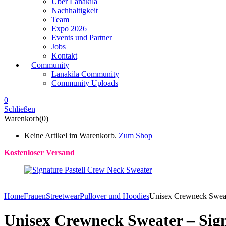
Über Lanakila
Nachhaltigkeit
Team
Expo 2026
Events und Partner
Jobs
Kontakt
Community
Lanakila Community
Community Uploads
0
Schließen
Warenkorb(0)
Keine Artikel im Warenkorb.
Zum Shop
Kostenloser Versand
Home
Frauen
Streetwear
Pullover und Hoodies
Unisex Crewneck Sweater
Unisex Crewneck Sweater – Signa