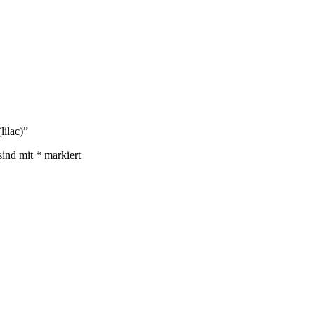
lilac)”
sind mit
*
markiert