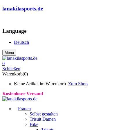
lanakilasports.de
COMMUNITY
Language
Deutsch
Menu
0
Schließen
Warenkorb(0)
Keine Artikel im Warenkorb.
Zum Shop
Kostenloser Versand
Frauen
Selbst gestalten
Trisuit Damen
Bike
Trikots