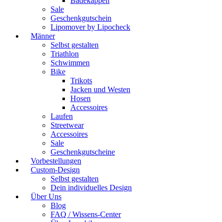
Badekappen
Sale
Geschenkgutschein
Lipomover by Lipocheck
Männer
Selbst gestalten
Triathlon
Schwimmen
Bike
Trikots
Jacken und Westen
Hosen
Accessoires
Laufen
Streetwear
Accessoires
Sale
Geschenkgutscheine
Vorbestellungen
Custom-Design
Selbst gestalten
Dein individuelles Design
Über Uns
Blog
FAQ / Wissens-Center