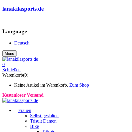
lanakilasports.de
COMMUNITY
Language
Deutsch
Menu
0
Schließen
Warenkorb(0)
Keine Artikel im Warenkorb.
Zum Shop
Kostenloser Versand
Frauen
Selbst gestalten
Trisuit Damen
Bike
Trikots