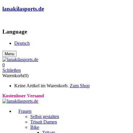
lanakilasports.de
COMMUNITY
Language
Deutsch
Menu
0
Schließen
Warenkorb(0)
Keine Artikel im Warenkorb.
Zum Shop
Kostenloser Versand
Frauen
Selbst gestalten
Trisuit Damen
Bike
Trikots