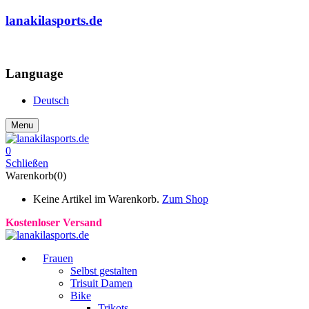
lanakilasports.de
COMMUNITY
Language
Deutsch
Menu
0
Schließen
Warenkorb(0)
Keine Artikel im Warenkorb.
Zum Shop
Kostenloser Versand
Frauen
Selbst gestalten
Trisuit Damen
Bike
Trikots