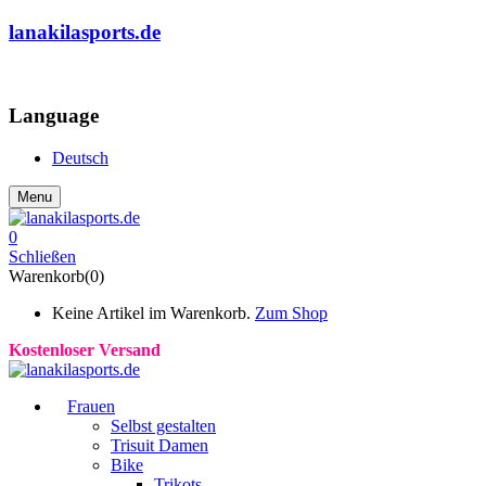
lanakilasports.de
COMMUNITY
Language
Deutsch
Menu
0
Schließen
Warenkorb(0)
Keine Artikel im Warenkorb.
Zum Shop
Kostenloser Versand
Frauen
Selbst gestalten
Trisuit Damen
Bike
Trikots