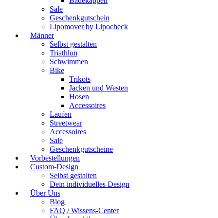
Badekappen
Sale
Geschenkgutschein
Lipomover by Lipocheck
Männer
Selbst gestalten
Triathlon
Schwimmen
Bike
Trikots
Jacken und Westen
Hosen
Accessoires
Laufen
Streetwear
Accessoires
Sale
Geschenkgutscheine
Vorbestellungen
Custom-Design
Selbst gestalten
Dein individuelles Design
Über Uns
Blog
FAQ / Wissens-Center