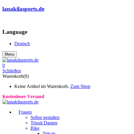
lanakilasports.de
COMMUNITY
Language
Deutsch
Menu
0
Schließen
Warenkorb(0)
Keine Artikel im Warenkorb.
Zum Shop
Kostenloser Versand
Frauen
Selbst gestalten
Trisuit Damen
Bike
Trikots