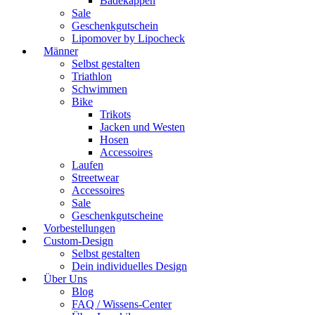
Badekappen
Sale
Geschenkgutschein
Lipomover by Lipocheck
Männer
Selbst gestalten
Triathlon
Schwimmen
Bike
Trikots
Jacken und Westen
Hosen
Accessoires
Laufen
Streetwear
Accessoires
Sale
Geschenkgutscheine
Vorbestellungen
Custom-Design
Selbst gestalten
Dein individuelles Design
Über Uns
Blog
FAQ / Wissens-Center