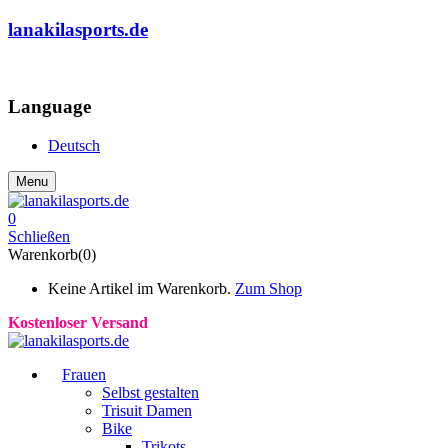
lanakilasports.de
COMMUNITY
Language
Deutsch
Menu
0
Schließen
Warenkorb(0)
Keine Artikel im Warenkorb.
Zum Shop
Kostenloser Versand
Frauen
Selbst gestalten
Trisuit Damen
Bike
Trikots