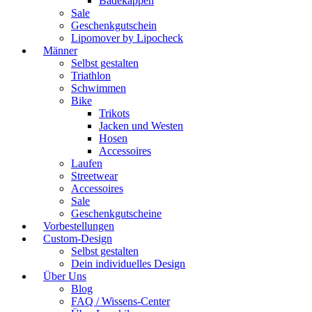
Badekappen
Sale
Geschenkgutschein
Lipomover by Lipocheck
Männer
Selbst gestalten
Triathlon
Schwimmen
Bike
Trikots
Jacken und Westen
Hosen
Accessoires
Laufen
Streetwear
Accessoires
Sale
Geschenkgutscheine
Vorbestellungen
Custom-Design
Selbst gestalten
Dein individuelles Design
Über Uns
Blog
FAQ / Wissens-Center