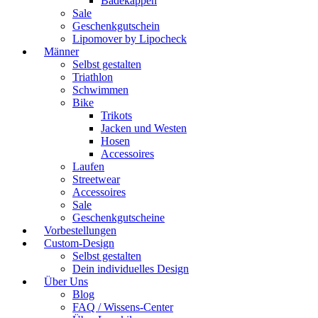
Badekappen
Sale
Geschenkgutschein
Lipomover by Lipocheck
Männer
Selbst gestalten
Triathlon
Schwimmen
Bike
Trikots
Jacken und Westen
Hosen
Accessoires
Laufen
Streetwear
Accessoires
Sale
Geschenkgutscheine
Vorbestellungen
Custom-Design
Selbst gestalten
Dein individuelles Design
Über Uns
Blog
FAQ / Wissens-Center