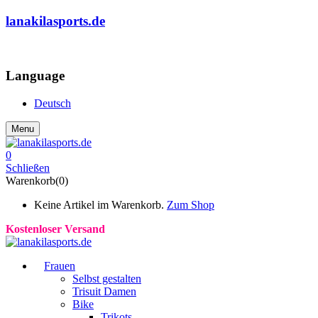
lanakilasports.de
COMMUNITY
Language
Deutsch
Menu
0
Schließen
Warenkorb(0)
Keine Artikel im Warenkorb.
Zum Shop
Kostenloser Versand
Frauen
Selbst gestalten
Trisuit Damen
Bike
Trikots