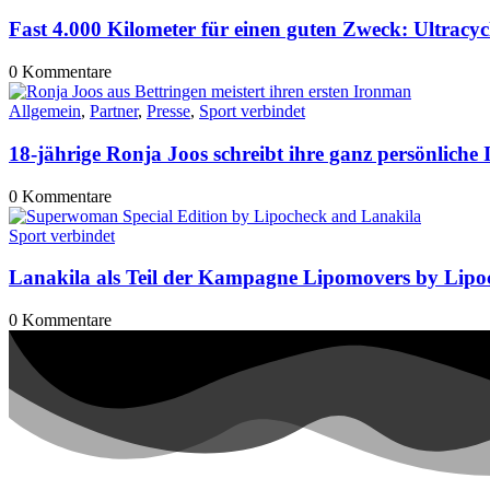
Fast 4.000 Kilometer für einen guten Zweck: Ultracy
0
Kommentare
Allgemein
,
Partner
,
Presse
,
Sport verbindet
18-jährige Ronja Joos schreibt ihre ganz persönliche
0
Kommentare
Sport verbindet
Lanakila als Teil der Kampagne Lipomovers by Lipo
0
Kommentare