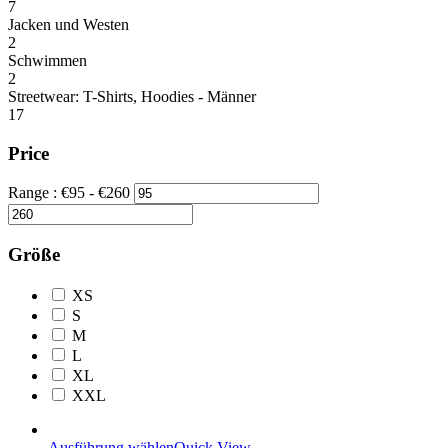
7
Jacken und Westen
2
Schwimmen
2
Streetwear: T-Shirts, Hoodies - Männer
17
Price
Range :
€
95
- €
260
Größe
XS
S
M
L
XL
XXL
Ausführung wählen
Quick View