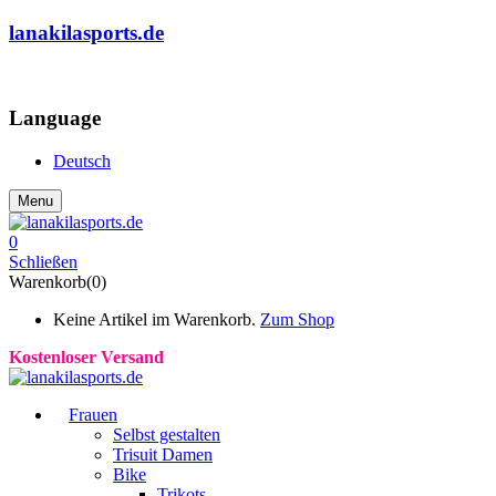
lanakilasports.de
COMMUNITY
Language
Deutsch
Menu
0
Schließen
Warenkorb(0)
Keine Artikel im Warenkorb.
Zum Shop
Kostenloser Versand
Frauen
Selbst gestalten
Trisuit Damen
Bike
Trikots