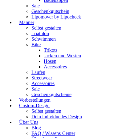
Badekappen
Sale
Geschenkgutschein
Lipomover by Lipocheck
Männer
Selbst gestalten
Triathlon
Schwimmen
Bike
Trikots
Jacken und Westen
Hosen
Accessoires
Laufen
Streetwear
Accessoires
Sale
Geschenkgutscheine
Vorbestellungen
Custom-Design
Selbst gestalten
Dein individuelles Design
Über Uns
Blog
FAQ / Wissens-Center