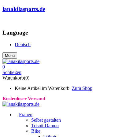
lanakilasports.de
COMMUNITY
Language
Deutsch
Menu
0
Schließen
Warenkorb(0)
Keine Artikel im Warenkorb.
Zum Shop
Kostenloser Versand
Frauen
Selbst gestalten
Trisuit Damen
Bike
Trikots