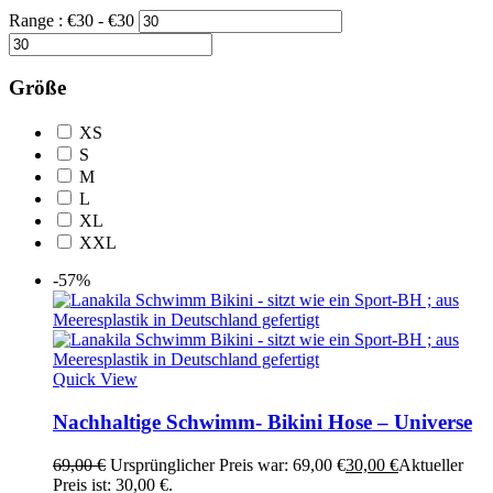
Range :
€
30
- €
30
Größe
XS
S
M
L
XL
XXL
-57%
Quick View
Nachhaltige Schwimm- Bikini Hose – Universe
69,00
€
Ursprünglicher Preis war: 69,00 €
30,00
€
Aktueller
Preis ist: 30,00 €.