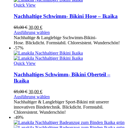
Quick View
Nachhaltige Schwimm- Bikini Hose – Ikaika
Ursprünglicher
Aktueller
69,00
€
30,00
€
Preis
Preis
Ausführung wählen
war:
ist:
Nachhaltige & Langlebige Sschwimm-Bikini-
69,00 €
30,00 €.
Hose. Blickdicht. Formstabil. Chloresistent. Wunderschön!
-57%
Quick View
Nachhaltiges Schwimm- Bikini Oberteil –
Ikaika
Ursprünglicher
Aktueller
69,00
€
30,00
€
Preis
Preis
Ausführung wählen
war:
ist:
Nachhaltiger & Langlebiger Sport-Bikini mit unserer
69,00 €
30,00 €.
innovativen Bindetechnik. Blickdicht. Formstabil.
Chloresistent. Wunderschön!
-49%