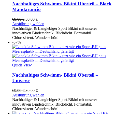
Nachhaltiges Schwimm- Bikini Oberteil – Black
Mandarancio
Ursprünglicher
Aktueller
69,00
€
30,00
€
Preis
Preis
Ausführung wählen
war:
ist:
Nachhaltiger & Langlebiger Sport-Bikini mit unserer
69,00 €
30,00 €.
innovativen Bindetechnik. Blickdicht. Formstabil.
Chloresistent. Wunderschön!
-57%
Quick View
Nachhaltiges Schwimm- Bikini Oberteil –
Universe
Ursprünglicher
Aktueller
69,00
€
30,00
€
Preis
Preis
Ausführung wählen
war:
ist:
Nachhaltiger & Langlebiger Sport-Bikini mit unserer
69,00 €
30,00 €.
innovativen Bindetechnik. Blickdicht. Formstabil.
Chloresistent. Wunderschön!