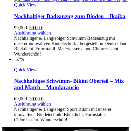
Quick View
Nachhaltiger Badeanzug zum Binden – Ikaika
Ursprünglicher
Aktueller
99,00
€
50,00
€
Preis
Preis
Ausführung wählen
war:
ist:
Nachhaltiger & Langlebiger Schwimm-Badeanzug mit
99,00 €
50,00 €.
unserer innovativen Bindetechnik - hergestellt in Deutschland.
Blickdicht. Formstabil. Meerwasser -, und Chlorresistent.
Wunderschön!
-57%
Quick View
Nachhaltiges Schwimm- Bikini Oberteil – Mix
and Match – Mandarancio
Ursprünglicher
Aktueller
69,00
€
30,00
€
Preis
Preis
Ausführung wählen
war:
ist:
Nachhaltiger & Langlebiger Sport-Bikini mit unserer
69,00 €
30,00 €.
innovativen Bindetechnik. Blickdicht. Formstabil.
Chloresistent. Wunderschön!