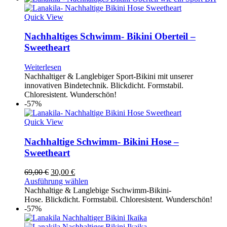
Quick View
Nachhaltiges Schwimm- Bikini Oberteil –
Sweetheart
Weiterlesen
Nachhaltiger & Langlebiger Sport-Bikini mit unserer
innovativen Bindetechnik. Blickdicht. Formstabil.
Chloresistent. Wunderschön!
-57%
Quick View
Nachhaltige Schwimm- Bikini Hose –
Sweetheart
Ursprünglicher
Aktueller
69,00
€
30,00
€
Preis
Preis
Ausführung wählen
war:
ist:
Nachhaltige & Langlebige Sschwimm-Bikini-
69,00 €
30,00 €.
Hose. Blickdicht. Formstabil. Chloresistent. Wunderschön!
-57%