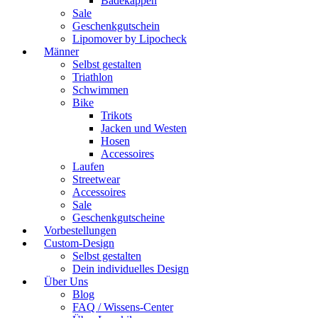
Badekappen
Sale
Geschenkgutschein
Lipomover by Lipocheck
Männer
Selbst gestalten
Triathlon
Schwimmen
Bike
Trikots
Jacken und Westen
Hosen
Accessoires
Laufen
Streetwear
Accessoires
Sale
Geschenkgutscheine
Vorbestellungen
Custom-Design
Selbst gestalten
Dein individuelles Design
Über Uns
Blog
FAQ / Wissens-Center