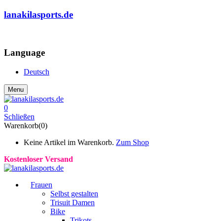
lanakilasports.de
COMMUNITY
Language
Deutsch
Menu
0
Schließen
Warenkorb(0)
Keine Artikel im Warenkorb.
Zum Shop
Kostenloser Versand
Frauen
Selbst gestalten
Trisuit Damen
Bike
Trikots