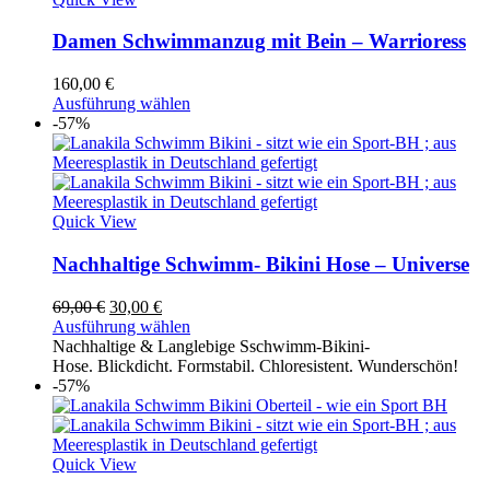
Damen Schwimmanzug mit Bein – Warrioress
160,00
€
Ausführung wählen
-57%
Quick View
Nachhaltige Schwimm- Bikini Hose – Universe
Ursprünglicher
Aktueller
69,00
€
30,00
€
Preis
Preis
Ausführung wählen
war:
ist:
Nachhaltige & Langlebige Sschwimm-Bikini-
69,00 €
30,00 €.
Hose. Blickdicht. Formstabil. Chloresistent. Wunderschön!
-57%
Quick View