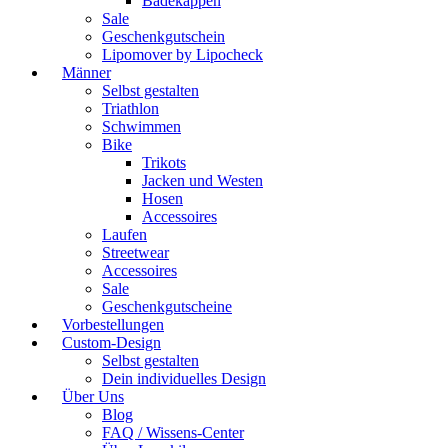
Badekappen
Sale
Geschenkgutschein
Lipomover by Lipocheck
Männer
Selbst gestalten
Triathlon
Schwimmen
Bike
Trikots
Jacken und Westen
Hosen
Accessoires
Laufen
Streetwear
Accessoires
Sale
Geschenkgutscheine
Vorbestellungen
Custom-Design
Selbst gestalten
Dein individuelles Design
Über Uns
Blog
FAQ / Wissens-Center