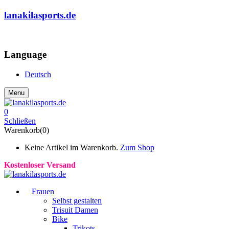
lanakilasports.de
COMMUNITY
Language
Deutsch
Menu
0
Schließen
Warenkorb(0)
Keine Artikel im Warenkorb.
Zum Shop
Kostenloser Versand
Frauen
Selbst gestalten
Trisuit Damen
Bike
Trikots