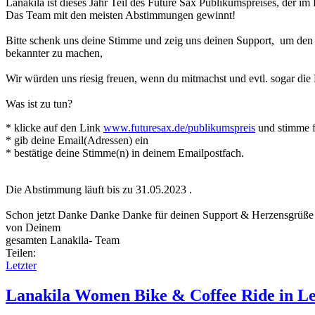
Lanakila ist dieses Jahr Teil des F
uture Sax
Publikumspreises, der im
Das Team mit den meisten Abstimmungen gewinnt!
Bitte schenk uns deine Stimme und zeig uns deinen Support, um den
bekannter zu machen,
Wir würden uns riesig freuen, wenn du mitmachst und evtl. sogar die 
Was ist zu tun?
* klicke auf den Link
www.futuresax.de/publikumspreis
und stimm
* gib deine Email(Adressen)
ein
* bestätige deine Stimme(n)
in deinem Emailpostfach.
Die Abstimmung läuft bis zu 31.05.2023 .
Schon jetzt Danke Danke Danke für deinen Support & Herzensgrüß
von Deinem
gesamten Lanakila- Team
Teilen:
Letzter
Lanakila Women Bike & Coffee Ride in Le