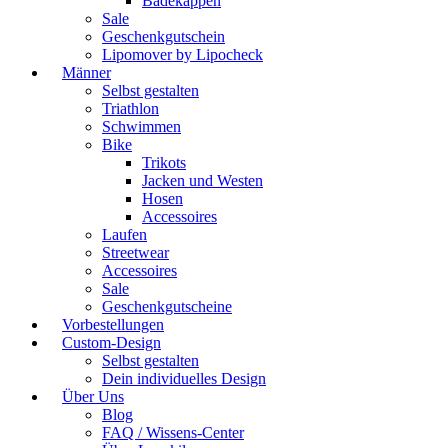
Badekappen
Sale
Geschenkgutschein
Lipomover by Lipocheck
Männer
Selbst gestalten
Triathlon
Schwimmen
Bike
Trikots
Jacken und Westen
Hosen
Accessoires
Laufen
Streetwear
Accessoires
Sale
Geschenkgutscheine
Vorbestellungen
Custom-Design
Selbst gestalten
Dein individuelles Design
Über Uns
Blog
FAQ / Wissens-Center