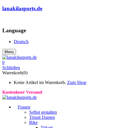
lanakilasports.de
COMMUNITY
Language
Deutsch
Menu
0
Schließen
Warenkorb(0)
Keine Artikel im Warenkorb.
Zum Shop
Kostenloser Versand
Frauen
Selbst gestalten
Trisuit Damen
Bike
Trikots