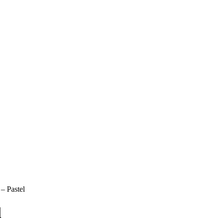
– Pastel
l