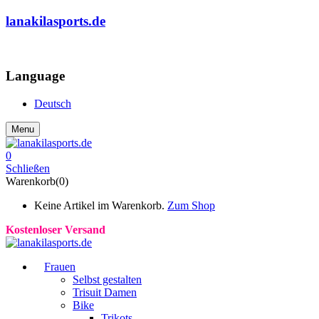
lanakilasports.de
COMMUNITY
Language
Deutsch
Menu
0
Schließen
Warenkorb(0)
Keine Artikel im Warenkorb.
Zum Shop
Kostenloser Versand
Frauen
Selbst gestalten
Trisuit Damen
Bike
Trikots