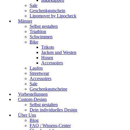
Badekappen
Sale
Geschenkgutschein
Lipomover by Lipocheck
Männer
Selbst gestalten
Triathlon
Schwimmen
Bike
Trikots
Jacken und Westen
Hosen
Accessoires
Laufen
Streetwear
Accessoires
Sale
Geschenkgutscheine
Vorbestellungen
Custom-Design
Selbst gestalten
Dein individuelles Design
Über Uns
Blog
FAQ / Wissens-Center