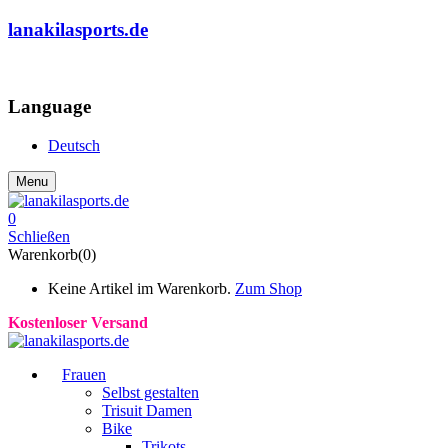
lanakilasports.de
COMMUNITY
Language
Deutsch
Menu
0
Schließen
Warenkorb(0)
Keine Artikel im Warenkorb.
Zum Shop
Kostenloser Versand
Frauen
Selbst gestalten
Trisuit Damen
Bike
Trikots