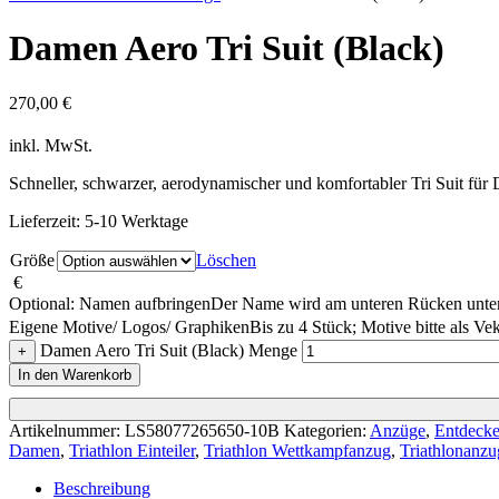
Damen Aero Tri Suit (Black)
270,00
€
inkl. MwSt.
Schneller, schwarzer, aerodynamischer und komfortabler Tri Suit für
Lieferzeit:
5-10 Werktage
Größe
Löschen
€
Optional: Namen aufbringen
Der Name wird am unteren Rücken unter
Eigene Motive/ Logos/ Graphiken
Bis zu 4 Stück; Motive bitte als Ve
Damen Aero Tri Suit (Black) Menge
+
In den Warenkorb
Artikelnummer:
LS58077265650-10B
Kategorien:
Anzüge
,
Entdecke
Damen
,
Triathlon Einteiler
,
Triathlon Wettkampfanzug
,
Triathlonanzu
Beschreibung