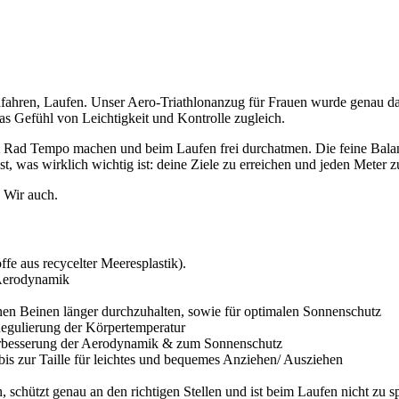
en, Laufen. Unser Aero-Triathlonanzug für Frauen wurde genau dafür
das Gefühl von Leichtigkeit und Kontrolle zugleich.
em Rad Tempo machen und beim Laufen frei durchatmen. Die feine Balan
t, was wirklich wichtig ist: deine Ziele zu erreichen und jeden Meter 
. Wir auch.
fe aus recycelter Meeresplastik).
e Aerodynamik
inen Beinen länger durchzuhalten, sowie für optimalen Sonnenschutz
Regulierung der Körpertemperatur
Verbesserung der Aerodynamik & zum Sonnenschutz
is zur Taille für leichtes und bequemes Anziehen/ Ausziehen
n, schützt genau an den richtigen Stellen und ist beim Laufen nicht zu s