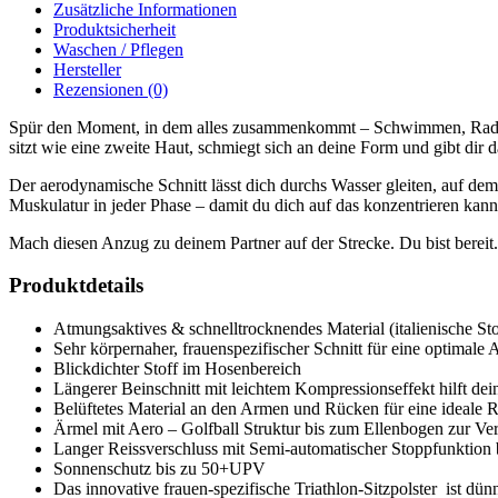
Zusätzliche Informationen
Produktsicherheit
Waschen / Pflegen
Hersteller
Rezensionen (0)
Spür den Moment, in dem alles zusammenkommt – Schwimmen, Radfahr
sitzt wie eine zweite Haut, schmiegt sich an deine Form und gibt dir 
Der aerodynamische Schnitt lässt dich durchs Wasser gleiten, auf d
Muskulatur in jeder Phase – damit du dich auf das konzentrieren kanns
Mach diesen Anzug zu deinem Partner auf der Strecke. Du bist bereit
Produktdetails
Atmungsaktives & schnelltrocknendes Material (italienische Stof
Sehr körpernaher, frauenspezifischer Schnitt für eine optimal
Blickdichter Stoff im Hosenbereich
Längerer Beinschnitt mit leichtem Kompressionseffekt hilft de
Belüftetes Material an den Armen und Rücken für eine ideale 
Ärmel mit Aero – Golfball Struktur bis zum Ellenbogen zur 
Langer Reissverschluss mit Semi-automatischer Stoppfunktion b
Sonnenschutz bis zu 50+UPV
Das innovative frauen-spezifische Triathlon-Sitzpolster ist dün