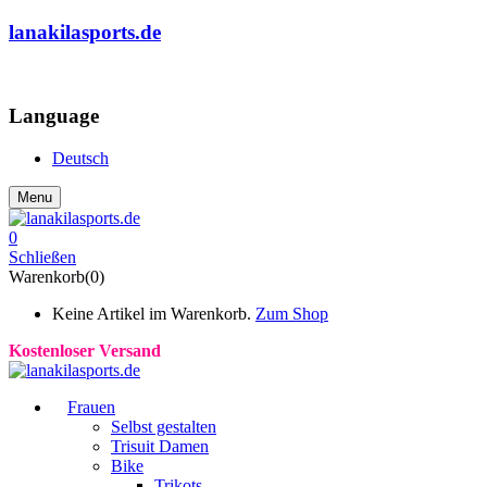
lanakilasports.de
COMMUNITY
Language
Deutsch
Menu
0
Schließen
Warenkorb(0)
Keine Artikel im Warenkorb.
Zum Shop
Kostenloser Versand
Frauen
Selbst gestalten
Trisuit Damen
Bike
Trikots