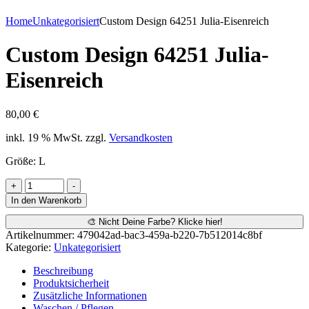
Home
Unkategorisiert
Custom Design 64251 Julia-Eisenreich
Custom Design 64251 Julia-
Eisenreich
80,00
€
inkl. 19 % MwSt.
zzgl.
Versandkosten
Größe: L
Custom
+
-
Design
In den Warenkorb
64251
Julia-
🎨 Nicht Deine Farbe? Klicke hier!
Eisenreich
Artikelnummer:
479042ad-bac3-459a-b220-7b512014c8bf
Menge
Kategorie:
Unkategorisiert
Beschreibung
Produktsicherheit
Zusätzliche Informationen
Waschen / Pflegen