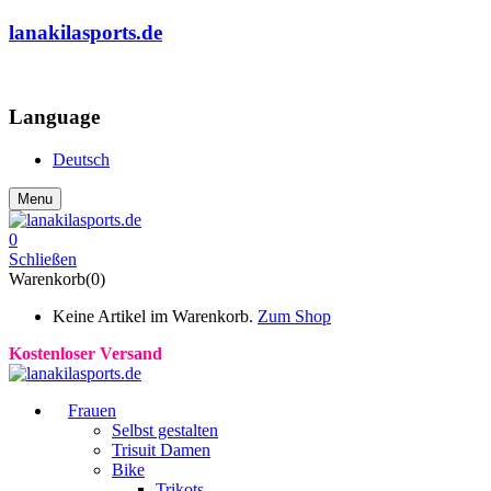
lanakilasports.de
COMMUNITY
Language
Deutsch
Menu
0
Schließen
Warenkorb(0)
Keine Artikel im Warenkorb.
Zum Shop
Kostenloser Versand
Frauen
Selbst gestalten
Trisuit Damen
Bike
Trikots