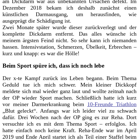
am Dickdarm war aus unbekannten Ursachen defekt. Im
Dezember 2018 bekam ich deshalb zunächst einen
künstlichen Darmausgang, um herausfinden, wie
ausgeprägt die Schädigung ist.
Zwei Monate später wurde dieser zurückverlegt und der
komplette Dickdarm entfernt. Das alles wünsche ich
meinem ärgsten Feind nicht. So sehr kann ich niemanden
hassen. Intensivstation, Schmerzen, Übelkeit, Erbrechen –
kurz und knapp: es war die Hölle!
Beim Sport spüre ich, dass ich noch lebe
Der x-te Kampf zurück ins Leben begann. Beim Thema
Geduld tue ich mich schwer. Mein kleiner Dickkopf
meldete sich mal wieder ganz laut und wollte zeitnah nach
der OP wieder Sport machen. Schließlich hatte ich kurz
vor meiner Darmerkrankung beim
10-Freunde Triathlon
„Blut geleckt“. Anfangs war ich leider viel zu schwach
dafür. Drei Wochen nach der OP ging es zur Reha. Dort
versuchte ich es mit dem Thema Sport – erfolglos. Ich
hatte einfach noch keine Kraft. Reha-Ende war im April
2019 und Ende April startet ich als Teil einer Staffel beim