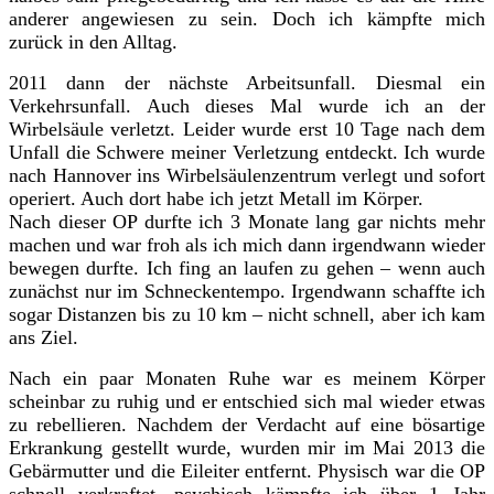
anderer angewiesen zu sein. Doch ich kämpfte mich
zurück in den Alltag.
2011 dann der nächste Arbeitsunfall. Diesmal ein
Verkehrsunfall. Auch dieses Mal wurde ich an der
Wirbelsäule verletzt. Leider wurde erst 10 Tage nach dem
Unfall die Schwere meiner Verletzung entdeckt. Ich wurde
nach Hannover ins Wirbelsäulenzentrum verlegt und sofort
operiert. Auch dort habe ich jetzt Metall im Körper.
Nach dieser OP durfte ich 3 Monate lang gar nichts mehr
machen und war froh als ich mich dann irgendwann wieder
bewegen durfte. Ich fing an laufen zu gehen – wenn auch
zunächst nur im Schneckentempo. Irgendwann schaffte ich
sogar Distanzen bis zu 10 km – nicht schnell, aber ich kam
ans Ziel.
Nach ein paar Monaten Ruhe war es meinem Körper
scheinbar zu ruhig und er entschied sich mal wieder etwas
zu rebellieren. Nachdem der Verdacht auf eine bösartige
Erkrankung gestellt wurde, wurden mir im Mai 2013 die
Gebärmutter und die Eileiter entfernt. Physisch war die OP
schnell verkraftet, psychisch kämpfte ich über 1 Jahr