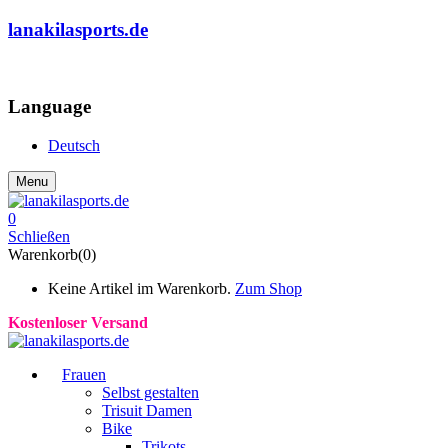
lanakilasports.de
COMMUNITY
Language
Deutsch
Menu
0
Schließen
Warenkorb(0)
Keine Artikel im Warenkorb.
Zum Shop
Kostenloser Versand
Frauen
Selbst gestalten
Trisuit Damen
Bike
Trikots