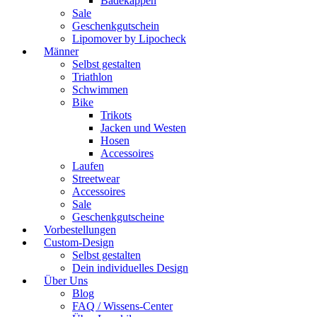
Badekappen
Sale
Geschenkgutschein
Lipomover by Lipocheck
Männer
Selbst gestalten
Triathlon
Schwimmen
Bike
Trikots
Jacken und Westen
Hosen
Accessoires
Laufen
Streetwear
Accessoires
Sale
Geschenkgutscheine
Vorbestellungen
Custom-Design
Selbst gestalten
Dein individuelles Design
Über Uns
Blog
FAQ / Wissens-Center