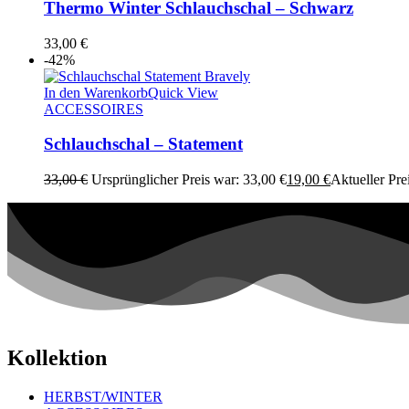
Thermo Winter Schlauchschal – Schwarz
33,00
€
-42%
In den Warenkorb
Quick View
ACCESSOIRES
Schlauchschal – Statement
33,00
€
Ursprünglicher Preis war: 33,00 €
19,00
€
Aktueller Prei
Kollektion
HERBST/WINTER