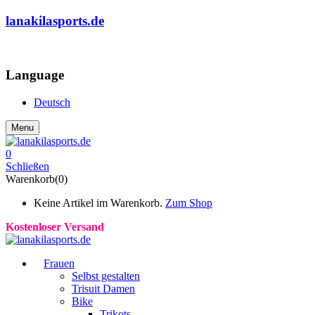
lanakilasports.de
COMMUNITY
Language
Deutsch
Menu
0
Schließen
Warenkorb(0)
Keine Artikel im Warenkorb.
Zum Shop
Kostenloser Versand
Frauen
Selbst gestalten
Trisuit Damen
Bike
Trikots