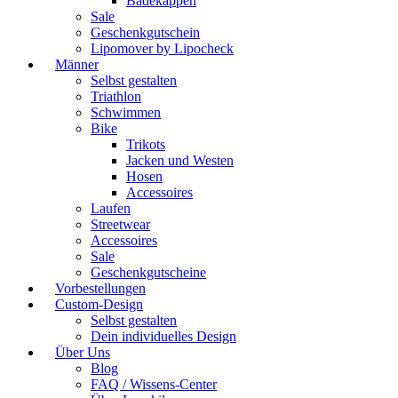
Badekappen
Sale
Geschenkgutschein
Lipomover by Lipocheck
Männer
Selbst gestalten
Triathlon
Schwimmen
Bike
Trikots
Jacken und Westen
Hosen
Accessoires
Laufen
Streetwear
Accessoires
Sale
Geschenkgutscheine
Vorbestellungen
Custom-Design
Selbst gestalten
Dein individuelles Design
Über Uns
Blog
FAQ / Wissens-Center