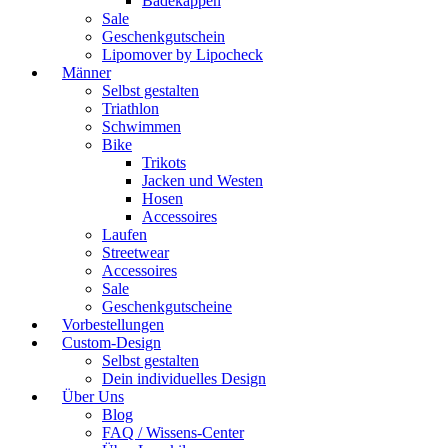
Badekappen
Sale
Geschenkgutschein
Lipomover by Lipocheck
Männer
Selbst gestalten
Triathlon
Schwimmen
Bike
Trikots
Jacken und Westen
Hosen
Accessoires
Laufen
Streetwear
Accessoires
Sale
Geschenkgutscheine
Vorbestellungen
Custom-Design
Selbst gestalten
Dein individuelles Design
Über Uns
Blog
FAQ / Wissens-Center