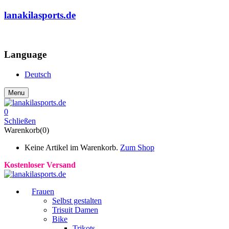
lanakilasports.de
COMMUNITY
Language
Deutsch
Menu
0
Schließen
Warenkorb(0)
Keine Artikel im Warenkorb.
Zum Shop
Kostenloser Versand
Frauen
Selbst gestalten
Trisuit Damen
Bike
Trikots