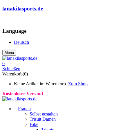
lanakilasports.de
COMMUNITY
Language
Deutsch
Menu
0
Schließen
Warenkorb(0)
Keine Artikel im Warenkorb.
Zum Shop
Kostenloser Versand
Frauen
Selbst gestalten
Trisuit Damen
Bike
Trikots