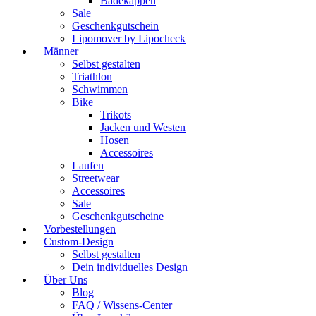
Badekappen
Sale
Geschenkgutschein
Lipomover by Lipocheck
Männer
Selbst gestalten
Triathlon
Schwimmen
Bike
Trikots
Jacken und Westen
Hosen
Accessoires
Laufen
Streetwear
Accessoires
Sale
Geschenkgutscheine
Vorbestellungen
Custom-Design
Selbst gestalten
Dein individuelles Design
Über Uns
Blog
FAQ / Wissens-Center