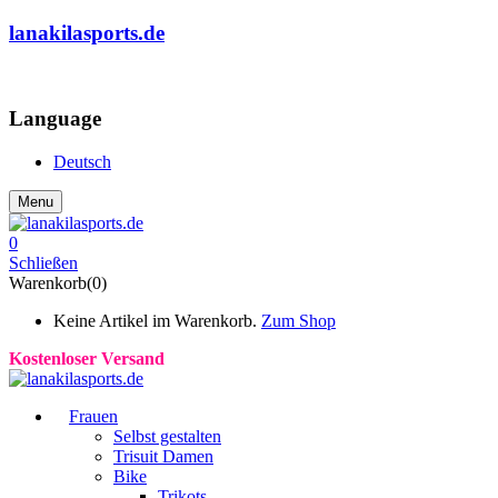
lanakilasports.de
COMMUNITY
Language
Deutsch
Menu
0
Schließen
Warenkorb(0)
Keine Artikel im Warenkorb.
Zum Shop
Kostenloser Versand
Frauen
Selbst gestalten
Trisuit Damen
Bike
Trikots