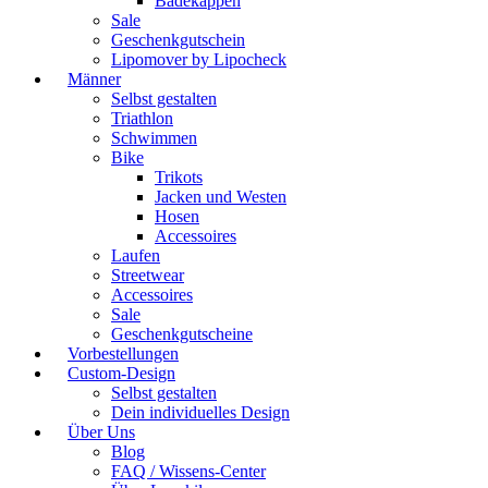
Badekappen
Sale
Geschenkgutschein
Lipomover by Lipocheck
Männer
Selbst gestalten
Triathlon
Schwimmen
Bike
Trikots
Jacken und Westen
Hosen
Accessoires
Laufen
Streetwear
Accessoires
Sale
Geschenkgutscheine
Vorbestellungen
Custom-Design
Selbst gestalten
Dein individuelles Design
Über Uns
Blog
FAQ / Wissens-Center