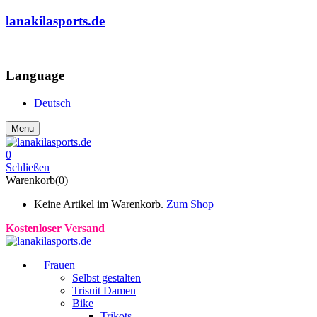
lanakilasports.de
COMMUNITY
Language
Deutsch
Menu
0
Schließen
Warenkorb(0)
Keine Artikel im Warenkorb.
Zum Shop
Kostenloser Versand
Frauen
Selbst gestalten
Trisuit Damen
Bike
Trikots