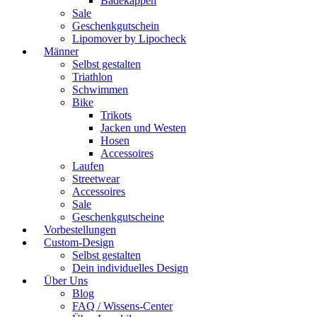
Badekappen
Sale
Geschenkgutschein
Lipomover by Lipocheck
Männer
Selbst gestalten
Triathlon
Schwimmen
Bike
Trikots
Jacken und Westen
Hosen
Accessoires
Laufen
Streetwear
Accessoires
Sale
Geschenkgutscheine
Vorbestellungen
Custom-Design
Selbst gestalten
Dein individuelles Design
Über Uns
Blog
FAQ / Wissens-Center