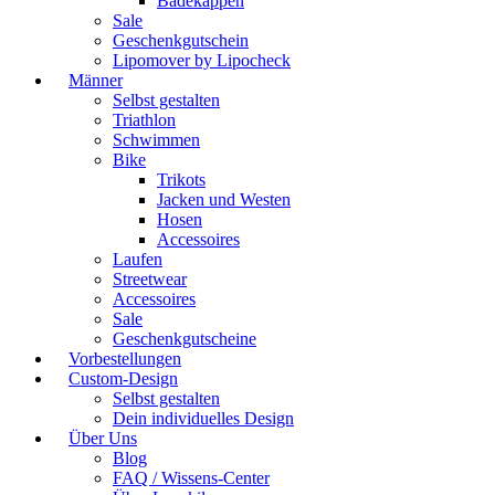
Badekappen
Sale
Geschenkgutschein
Lipomover by Lipocheck
Männer
Selbst gestalten
Triathlon
Schwimmen
Bike
Trikots
Jacken und Westen
Hosen
Accessoires
Laufen
Streetwear
Accessoires
Sale
Geschenkgutscheine
Vorbestellungen
Custom-Design
Selbst gestalten
Dein individuelles Design
Über Uns
Blog
FAQ / Wissens-Center