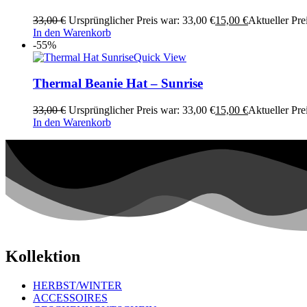
33,00
€
Ursprünglicher Preis war: 33,00 €
15,00
€
Aktueller Prei
In den Warenkorb
-55%
Quick View
Thermal Beanie Hat – Sunrise
33,00
€
Ursprünglicher Preis war: 33,00 €
15,00
€
Aktueller Prei
In den Warenkorb
Kollektion
HERBST/WINTER
ACCESSOIRES