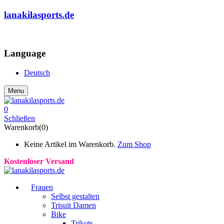
lanakilasports.de
COMMUNITY
Language
Deutsch
Menu
0
Schließen
Warenkorb(0)
Keine Artikel im Warenkorb.
Zum Shop
Kostenloser Versand
Frauen
Selbst gestalten
Trisuit Damen
Bike
Trikots