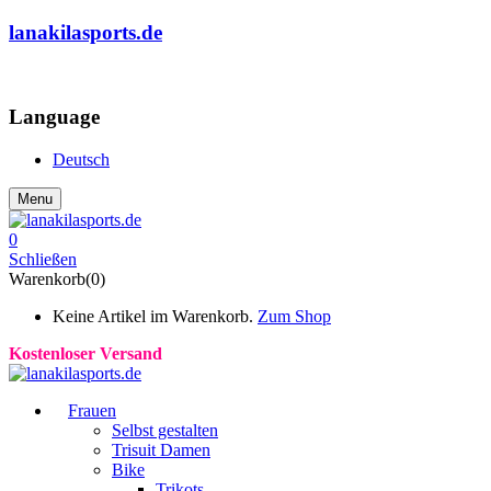
lanakilasports.de
COMMUNITY
Language
Deutsch
Menu
0
Schließen
Warenkorb(0)
Keine Artikel im Warenkorb.
Zum Shop
Kostenloser Versand
Frauen
Selbst gestalten
Trisuit Damen
Bike
Trikots