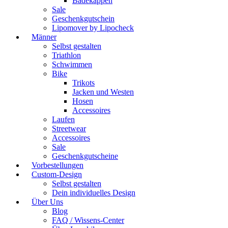
Badekappen
Sale
Geschenkgutschein
Lipomover by Lipocheck
Männer
Selbst gestalten
Triathlon
Schwimmen
Bike
Trikots
Jacken und Westen
Hosen
Accessoires
Laufen
Streetwear
Accessoires
Sale
Geschenkgutscheine
Vorbestellungen
Custom-Design
Selbst gestalten
Dein individuelles Design
Über Uns
Blog
FAQ / Wissens-Center