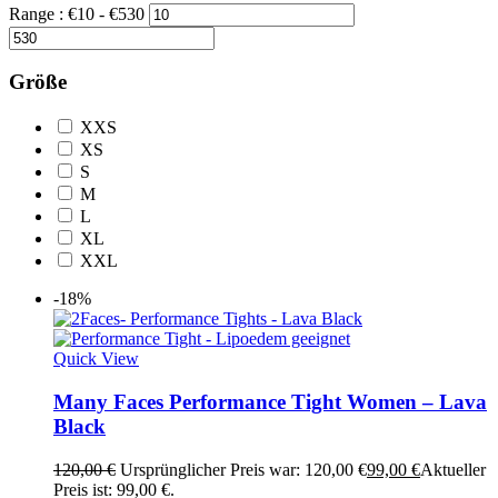
Range :
€
10
- €
530
Größe
XXS
XS
S
M
L
XL
XXL
-18%
Quick View
Many Faces Performance Tight Women – Lava
Black
120,00
€
Ursprünglicher Preis war: 120,00 €
99,00
€
Aktueller
Preis ist: 99,00 €.