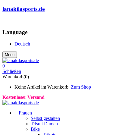
lanakilasports.de
COMMUNITY
Language
Deutsch
Menu
0
Schließen
Warenkorb(0)
Keine Artikel im Warenkorb.
Zum Shop
Kostenloser Versand
Frauen
Selbst gestalten
Trisuit Damen
Bike
Trikots