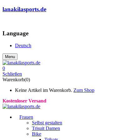
lanakilasports.de
COMMUNITY
Language
Deutsch
Menu
0
Schließen
Warenkorb(0)
Keine Artikel im Warenkorb.
Zum Shop
Kostenloser Versand
Frauen
Selbst gestalten
Trisuit Damen
Bike
Trikots