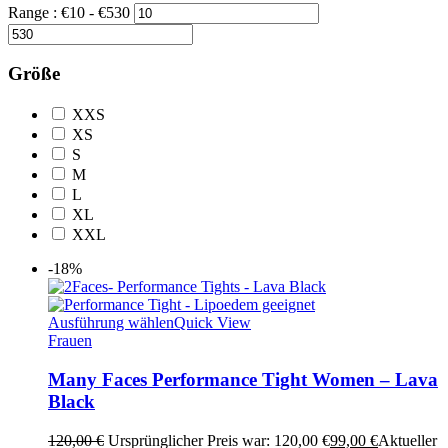
Range :
€
10
- €
530
Größe
XXS
XS
S
M
L
XL
XXL
-18%
Ausführung wählen
Quick View
Frauen
Many Faces Performance Tight Women – Lava
Black
120,00
€
Ursprünglicher Preis war: 120,00 €
99,00
€
Aktueller